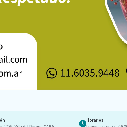
ión
Horarios
a 2775, Villa del Parque CABA
Lunes a viernes - 09:0