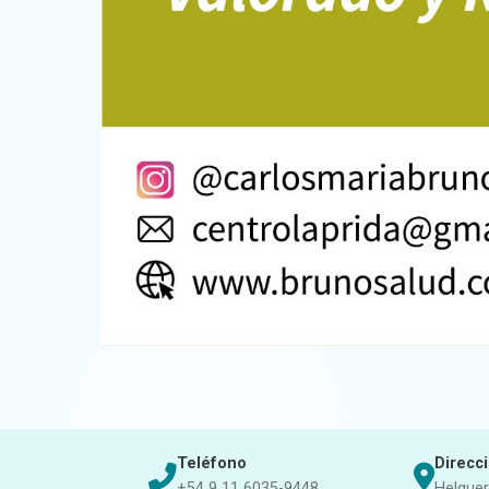
Teléfono
Direcc
+54 9 11 6035-9448
Helguer